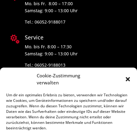
Mo. bis Fr. 8:00 – 17:00
Samstag: 9:00 – 13:00 Uhr
Tel.: 06052-9188017
Service

Mo. bis Fr. 8:00 – 17:30
Samstag: 9:00 – 13:00 Uhr
Tel.: 06052-9188013
Cookie-Zustimmung
verwalten
Um dir ein optimales Erlebnis zu bieten, verwenden wir Technologien
wie Cookies, um Geräteinformationen zu speichern und/oder darauf
zuzugreifen. Wenn du diesen Technologien zustimmst, können wir
Daten wie das Surfverhalten oder eindeutige IDs auf dieser Website
verarbeiten. Wenn du deine Zustimmung nicht erteilst oder
zurückziehst, können bestimmte Merkmale und Funktionen
beeinträchtigt werden.