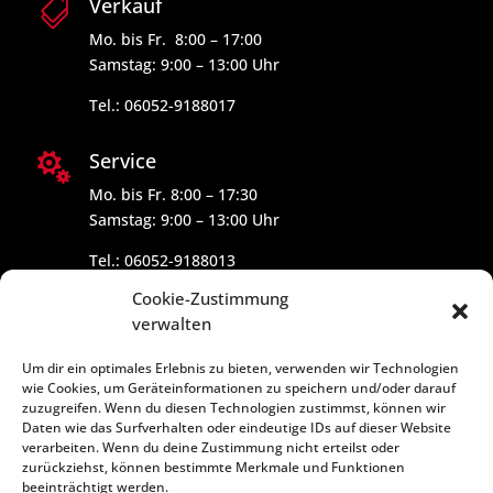
Verkauf

Mo. bis Fr. 8:00 – 17:00
Samstag: 9:00 – 13:00 Uhr
Tel.: 06052-9188017
Service

Mo. bis Fr. 8:00 – 17:30
Samstag: 9:00 – 13:00 Uhr
Tel.: 06052-9188013
Cookie-Zustimmung
verwalten
Um dir ein optimales Erlebnis zu bieten, verwenden wir Technologien
wie Cookies, um Geräteinformationen zu speichern und/oder darauf
zuzugreifen. Wenn du diesen Technologien zustimmst, können wir
Daten wie das Surfverhalten oder eindeutige IDs auf dieser Website
verarbeiten. Wenn du deine Zustimmung nicht erteilst oder
zurückziehst, können bestimmte Merkmale und Funktionen
beeinträchtigt werden.