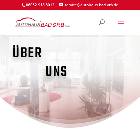
06052-918 8012
service@autohaus-bad-orb.de
ÜBER
UNS