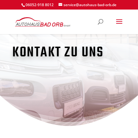
06052-918 8012
service@autohaus-bad-orb.de
KONTAKT ZU UNS